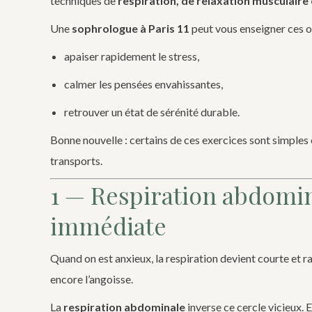
techniques de
respiration, de relaxation musculaire 
Une
sophrologue à Paris 11
peut vous enseigner ces ou
apaiser rapidement le stress,
calmer les pensées envahissantes,
retrouver un état de sérénité durable.
Bonne nouvelle : certains de ces exercices sont simples 
transports.
1 — Respiration abdomina
immédiate
Quand on est anxieux, la respiration devient courte et r
encore l’angoisse.
La
respiration abdominale
inverse ce cercle vicieux.