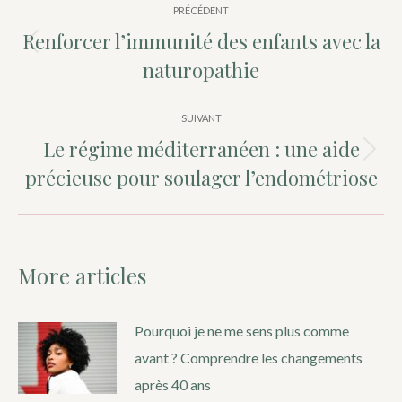
PRÉCÉDENT
article
Renforcer l’immunité des enfants avec la
Article
naturopathie
précédent
:
SUIVANT
Le régime méditerranéen : une aide
Article
précieuse pour soulager l’endométriose
suivant
:
More articles
Pourquoi je ne me sens plus comme
avant ? Comprendre les changements
après 40 ans