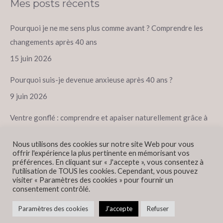
Mes posts récents
Pourquoi je ne me sens plus comme avant ? Comprendre les
changements après 40 ans
15 juin 2026
Pourquoi suis-je devenue anxieuse après 40 ans ?
9 juin 2026
Ventre gonflé : comprendre et apaiser naturellement grâce à
la naturopathie à Paris 11
Nous utilisons des cookies sur notre site Web pour vous
18 avril 2026
offrir l'expérience la plus pertinente en mémorisant vos
préférences. En cliquant sur « J'accepte », vous consentez à
l'utilisation de TOUS les cookies. Cependant, vous pouvez
visiter « Paramètres des cookies » pour fournir un
consentement contrôlé.
Propulsé par
secteurweb.com
SEO
Paramètres des cookies
J'accepte
Refuser
© elodie-pizon-naturopathe.fr. All rights reserved.