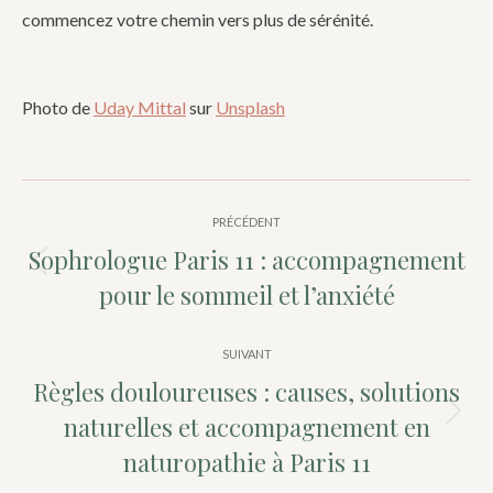
commencez votre chemin vers plus de sérénité.
Photo de
Uday Mittal
sur
Unsplash
Navigation
PRÉCÉDENT
article
Sophrologue Paris 11 : accompagnement
Article
pour le sommeil et l’anxiété
précédent
:
SUIVANT
Règles douloureuses : causes, solutions
naturelles et accompagnement en
Article
naturopathie à Paris 11
suivant
: