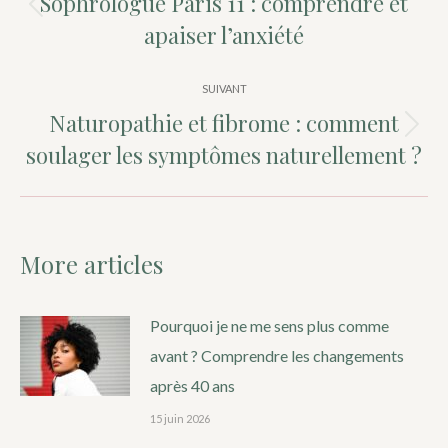
Sophrologue Paris 11 : comprendre et
Article
apaiser l’anxiété
précédent
:
SUIVANT
Naturopathie et fibrome : comment
Article
soulager les symptômes naturellement ?
suivant
:
More articles
Pourquoi je ne me sens plus comme
avant ? Comprendre les changements
après 40 ans
15 juin 2026